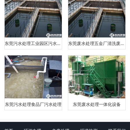
东莞污水处理工业园区污水处理
东莞废水处理五金厂清洗废水处理
东莞污水处理食品厂污水处理
东莞废水处理一体化设备