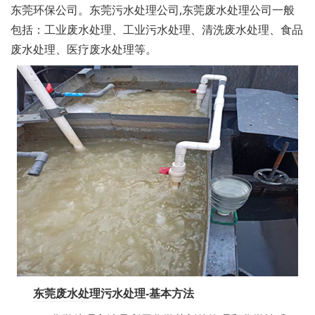
东莞环保公司。东莞污水处理公司,东莞废水处理公司一般
包括：工业废水处理、工业污水处理、清洗废水处理、食品
废水处理、医疗废水处理等。
东莞废水处理
污水处理-基本方法