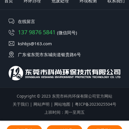
首页
环评办理
危废处理
环境检测
联系我们
在线留言
137 9876 5841
(微信同号)
kshbjs@163.com
广东省东莞市东城街道银贵路6号
Copyright © 2023 东莞市科尚环保有限公司官方网站
关于我们
|
网站声明
|
网站地图
|
粤ICP备2023025504号
上班时间：周一至周五