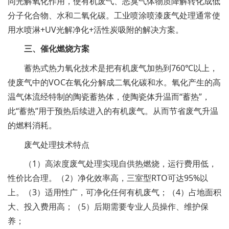
同光解氧化作用，使有机废气、恶臭气体物质降解转化成低
分子化合物、水和二氧化碳。工业喷涂喷漆废气处理通常使
用水喷淋+UV光解净化+活性炭吸附的解决方案。
三、催化燃烧方案
蓄热式热力氧化技术是把有机废气加热到760℃以上，
使废气中的VOC在氧化分解成二氧化碳和水。氧化产生的高
温气体流经特制的陶瓷蓄热体，使陶瓷体升温而“蓄热”，
此“蓄热”用于预热后续进入的有机废气。从而节省废气升温
的燃料消耗。
废气处理技术特点
（1）高浓度废气处理实现自供热燃烧，运行费用低，
性价比合理。
（2）净化效率高，三室型RTO可达95%以
上。
（3）适用性广，可净化任何有机废气；
（4）占地面积
大、投入费用高；
（5）后期需要专业人员操作、维护保
养；