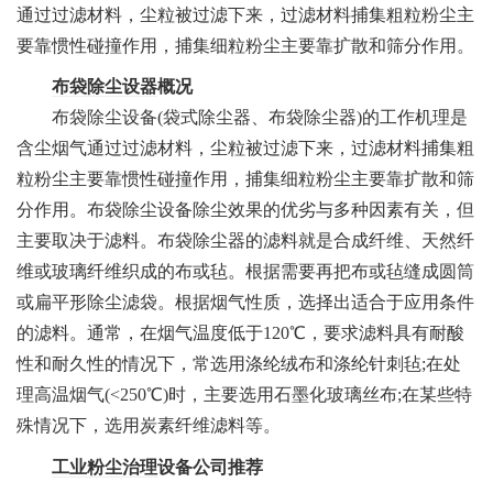
通过过滤材料，尘粒被过滤下来，过滤材料捕集粗粒粉尘主
要靠惯性碰撞作用，捕集细粒粉尘主要靠扩散和筛分作用。
布袋除尘设器
概况
布袋除尘设备(袋式除尘器、布袋除尘器)的工作机理是
含尘烟气通过过滤材料，尘粒被过滤下来，过滤材料捕集粗
粒粉尘主要靠惯性碰撞作用，捕集细粒粉尘主要靠扩散和筛
分作用。布袋除尘设备除尘效果的优劣与多种因素有关，但
主要取决于滤料。布袋除尘器的滤料就是合成纤维、天然纤
维或玻璃纤维织成的布或毡。根据需要再把布或毡缝成圆筒
或扁平形除尘滤袋。根据烟气性质，选择出适合于应用条件
的滤料。通常，在烟气温度低于120℃，要求滤料具有耐酸
性和耐久性的情况下，常选用涤纶绒布和涤纶针刺毡;在处
理高温烟气(<250℃)时，主要选用石墨化玻璃丝布;在某些特
殊情况下，选用炭素纤维滤料等。
工业粉尘治理
设备公司推荐