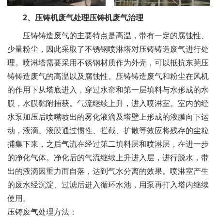
2、压铸机废气处理压铸机废气治理
压铸铸造废气的主要特点是高温，带有一定的腐蚀性、
少量粉尘，因此采取了不锈钢喷淋塔对压铸铸造废气进行处
理。喷淋塔需要采用不锈钢材质作为外壳，可以抵抗东莞压
铸铸造废气的高温以及腐蚀性。压铸铸造废气和粉尘在风机
的作用下从塔底进入，穿过水帘和第一层填料与水形成的水
膜，水膜黏附捕获。气流继续上升，进入喷淋室。室内的经
水泵加压后喷嘴喷出的雾化液滴及塔壁上形成的液膜向下运
动，液滴、液膜通过惯性、拦截、扩散等效应将残存的尘粒
捕集下来，之后气流在经过第二填料层和喷淋层，在进一步
的净化气体。净化后的气流继续上升进入层，进行脱水，带
出的液滴因重力而自落，达到气水分离的效果。喷淋室产生
的废水经沉淀、过滤后进入循环水池，用泵再打入塔内继续
使用。
压铸废气处理方法：