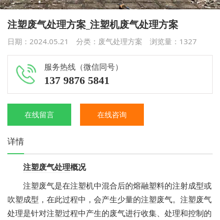
注塑废气处理方案_注塑机废气处理方案
日期：2024.05.21 分类：
废气处理方案
浏览量：
1327
服务热线（微信同号）
137 9876 5841
在线留言
在线咨询
详情
注塑废气处理
概况
注塑废气是在注塑机中混合后的熔融塑料的注射成型或
吹塑成型，在此过程中，会产生少量的注塑废气。注塑废气
处理是针对注塑过程中产生的废气进行收集、处理和控制的