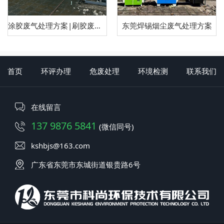
涂胶废气处理方案|刷胶废气处理方案
东莞焊锡烟尘废气处理方案
首页
环评办理
危废处理
环境检测
联系我们
在线留言
137 9876 5841
(微信同号)
kshbjs@163.com
广东省东莞市东城街道银贵路6号