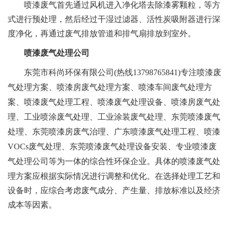
喷漆废气首先通过风机进入净化塔去除漆雾颗粒，等方
式进行预处理，然后经过干湿过滤器、活性炭吸附器进行深
度净化，再通过废气排放管道和排气扇排放到室外。
喷漆废气处理公司
东莞市科尚环保有限公司
(热线13798765841)专注喷漆
废
气处理方案
、
喷漆房废气处理方案
、喷漆车间废气处理方
案、喷漆
废气处理工程
、喷漆
废气处理设备
、
喷漆房废气处
理
、工业喷涂废气处理、工业涂装废气处理、东莞喷漆
废气
处理
、东莞喷漆房废气治理、广东喷漆
废气处理工程
、喷漆
VOCs废气处理
、东莞喷漆
废气处理设备
安装、专业喷漆废
具体的喷漆废气处
气处理公司
等为一体的综合性环保企业。
理方案应根据实际情况进行调整和优化。在选择处理工艺和
设备时，应综合考虑废气成分、产生量、排放标准以及经济
成本等因素。