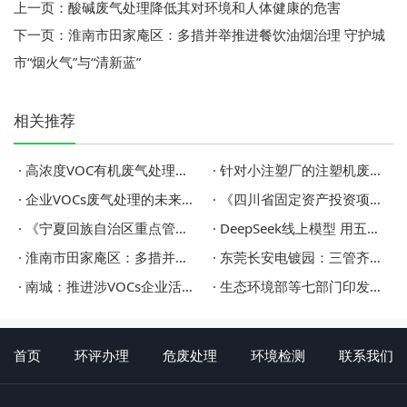
上一页：
酸碱废气处理降低其对环境和人体健康的危害
下一页：
淮南市田家庵区：多措并举推进餐饮油烟治理 守护城
市“烟火气”与“清新蓝”
相关推荐
· 高浓度VOC有机废气处理用什么环保设备？
· 针对小注塑厂的注塑机废气处理方案|东莞环保公司
· 企业VOCs废气处理​的未来趋势
· 《四川省固定资产投资项目节能审查和碳排放评价实施办法（征求意见稿）》公开征求意见
· 《宁夏回族自治区重点管控新污染物补充清单（2025年版）（征求意见稿）》公开征求意见建议
· DeepSeek线上模型 用五个关键词总结环保行业
· 淮南市田家庵区：多措并举推进餐饮油烟治理 守护城市“烟火气”与“清新蓝”
· 东莞长安电镀园：三管齐下，“三废”变“三宝”
· 南城：推进涉VOCs企业活性炭更换
· 生态环境部等七部门印发《美丽河湖保护与建设行动方案(2025—2027年)》
首页
环评办理
危废处理
环境检测
联系我们