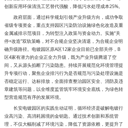
创新应用环保清洗工艺替代强酸，降低污水处理成本25%。
政府层面，通过科学规划引领产业升级方向，成功争取
省级专项资金，重点支持园区污染防治设施绿色化改造及重
金属减排示范项目，为转型注入政策与资金动力。实施“关
停+改造”双轨策略，对不合规企业坚决清退，为合规企业明
确升级路径。电镀园区原A区12家企业目前已全部关停，B
区4家有潜力的企业正全力升级，既为产业升级腾退了空
间，又从源头掐断了污染隐患。持续开展规范化环境管理提
升专项行动，聚焦企业排污行为是否规范与污染处理设施是
否稳定运行、达标排放，全面排查整治园区安全、消防及违
章建筑等问题，以全维度监管筑牢环境安全底线，为绿色转
型营造规范有序的发展环境。
长安电镀园区的实践生动证明，循环经济是破解电镀行
业高污染、高消耗困境的金钥匙。通过技术创新和系统管
理，不仅大幅削减了环境污染，降低了资源依赖，更提升了