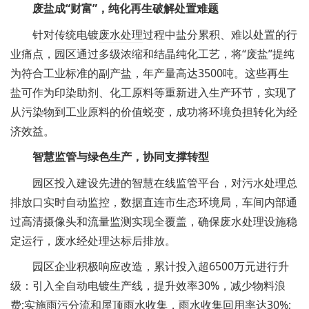
废盐成“财富”，纯化再生破解处置难题
针对传统电镀
废水处理
过程中盐分累积、难以处置的行
业痛点，园区通过多级浓缩和结晶纯化工艺，将“废盐”提纯
为符合工业标准的副产盐，年产量高达3500吨。这些再生
盐可作为印染助剂、化工原料等重新进入生产环节，实现了
从污染物到工业原料的价值蜕变，成功将环境负担转化为经
济效益。
智慧监管与绿色生产，协同支撑转型
园区投入建设先进的智慧在线监管平台，对污水处理总
排放口实时自动监控，数据直连市生态环境局，车间内部通
过高清摄像头和流量监测实现全覆盖，确保废水处理设施稳
定运行，废水经处理达标后排放。
园区企业积极响应改造，累计投入超6500万元进行升
级：引入全自动电镀生产线，提升效率30%，减少物料浪
费;实施雨污分流和屋顶雨水收集，雨水收集回用率达30%;