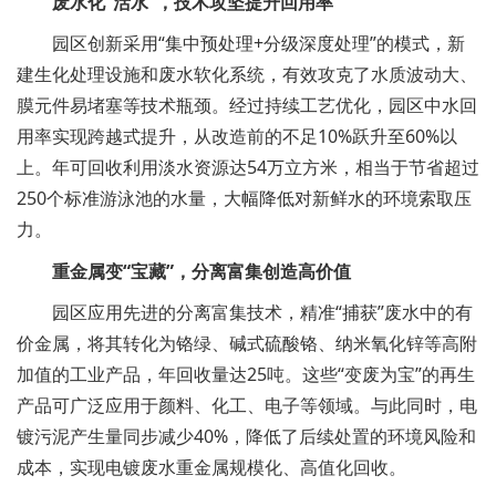
废水化“活水”，技术攻坚提升回用率
园区创新采用“集中预处理+分级深度处理”的模式，新
建生化处理设施和废水软化系统，有效攻克了水质波动大、
膜元件易堵塞等技术瓶颈。经过持续工艺优化，园区中水回
用率实现跨越式提升，从改造前的不足10%跃升至60%以
上。年可回收利用淡水资源达54万立方米，相当于节省超过
250个标准游泳池的水量，大幅降低对新鲜水的环境索取压
力。
重金属变“宝藏”，分离富集创造高价值
园区应用先进的分离富集技术，精准“捕获”废水中的有
价金属，将其转化为铬绿、碱式硫酸铬、纳米氧化锌等高附
加值的工业产品，年回收量达25吨。这些“变废为宝”的再生
产品可广泛应用于颜料、化工、电子等领域。与此同时，电
镀污泥产生量同步减少40%，降低了后续处置的环境风险和
成本，实现电镀废水重金属规模化、高值化回收。